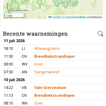
1 km
Leaflet
|
©
OpenStreetMap
contributors
Recente waarnemingen
11 juli 2026
18:10
LI
Witwangstern
11:30
OV
Breedbekstrandloper
08:00
WV
Griel
07:30
AN
Slangenarend
10 juli 2026
14:22
VB
Vale Gierzwaluw
11:13
OV
Breedbekstrandloper
08:10
WV
Griel