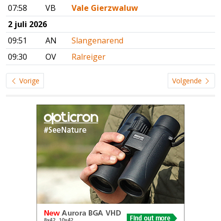
07:58
VB
Vale Gierzwaluw
2 juli 2026
09:51
AN
Slangenarend
09:30
OV
Ralreiger
Vorige
Volgende