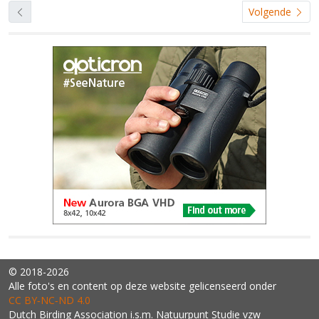
Volgende
© 2018-2026
Alle foto's en content op deze website gelicenseerd onder
CC BY‑NC‑ND 4.0
Dutch Birding Association i.s.m. Natuurpunt Studie vzw