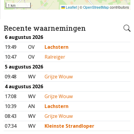
1 km
Leaflet
|
©
OpenStreetMap
contributors
Recente waarnemingen
6 augustus 2026
19:49
OV
Lachstern
10:47
OV
Ralreiger
5 augustus 2026
09:48
WV
Grijze Wouw
4 augustus 2026
17:08
WV
Grijze Wouw
10:39
AN
Lachstern
08:43
WV
Grijze Wouw
07:34
WV
Kleinste Strandloper