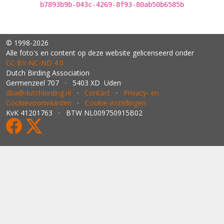
b7893b9b-043c-4269-8f93-80ab50b6585b
© 1998-2026
Alle foto's en content op deze website gelicenseerd onder
CC BY‑NC‑ND 4.0
Dutch Birding Association
Germenzeel 707 · 5403 XD Uden
dba@dutchbirding.nl
·
Contact
·
Privacy- en
Cookievoorwaarden
·
Cookie-instellingen
KvK 41201763 · BTW NL009750915B02