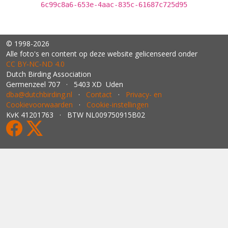
6c99c8a6-653e-4aac-835c-61687c725d95
© 1998-2026
Alle foto's en content op deze website gelicenseerd onder
CC BY‑NC‑ND 4.0
Dutch Birding Association
Germenzeel 707 · 5403 XD Uden
dba@dutchbirding.nl
·
Contact
·
Privacy- en
Cookievoorwaarden
·
Cookie-instellingen
KvK 41201763 · BTW NL009750915B02