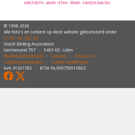
e8633bfe-a6e0-47ee-9b68-14e82e3a636c
© 1998-2026
Alle foto's en content op deze website gelicenseerd onder
CC BY‑NC‑ND 4.0
Dutch Birding Association
Germenzeel 707 · 5403 XD Uden
dba@dutchbirding.nl
·
Contact
·
Privacy- en
Cookievoorwaarden
·
Cookie-instellingen
KvK 41201763 · BTW NL009750915B02