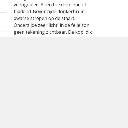
1 ex. overvliegend west
1 km
Vloog van oost naar west over het
veengebied. Af en toe cirkelend of
biddend. Bovenzijde donkerbruin,
dwarse strepen op de staart.
Onderzijde zeer licht, in de felle zon
geen tekening zichtbaar. De kop, dik
en met wat rossige pluimen, vooral
onderste deel van de hals.
Waargenomen door:
Ward Stulens
Bron
waarnemingen.be