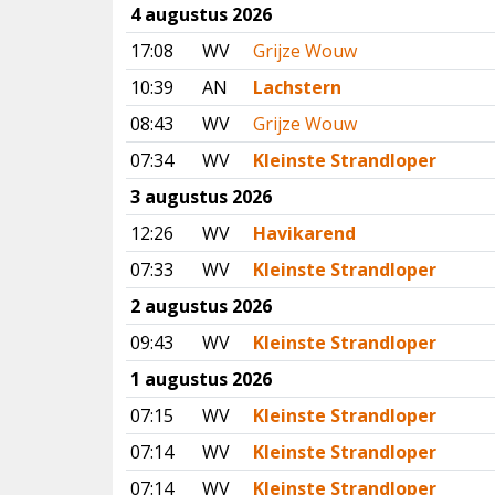
4 augustus 2026
17:08
WV
Grijze Wouw
10:39
AN
Lachstern
08:43
WV
Grijze Wouw
07:34
WV
Kleinste Strandloper
3 augustus 2026
12:26
WV
Havikarend
07:33
WV
Kleinste Strandloper
2 augustus 2026
09:43
WV
Kleinste Strandloper
1 augustus 2026
07:15
WV
Kleinste Strandloper
07:14
WV
Kleinste Strandloper
07:14
WV
Kleinste Strandloper