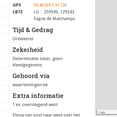
10-07-2025 13:49
−
Locatie
GPS
50.46369 5.91726
LB72
LG · 259936, 129243
Fagne de Malchamps
Tijd & Gedrag
Onbekend
Zekerheid
Determinatie zeker, geen
kleedgegevens
Gehoord via
waarnemingen.be
Extra informatie