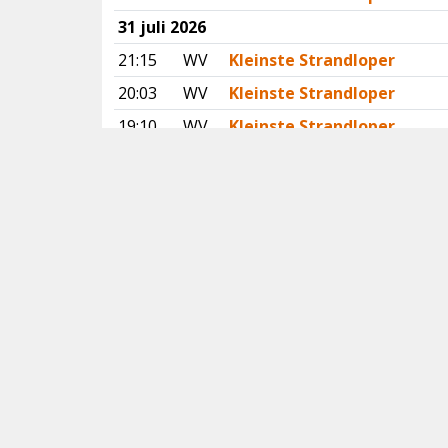
31 juli 2026
21:15
WV
Kleinste Strandloper
20:03
WV
Kleinste Strandloper
19:10
WV
Kleinste Strandloper
18:06
WV
Witsnuitdolfijn
09:52
OV
Grijze Wouw
00:00
WV
Reuzenstern
30 juli 2026
20:55
VB
Vale Gierzwaluw
29 juli 2026
08:58
VB
Vale Gierzwaluw
28 juli 2026
21:09
VB
Vale Gierzwaluw