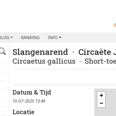
BLOG
RANKING
INFO
Slangenarend · Circaète 
Circaetus gallicus
· Short-to
Datum & Tijd
+