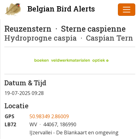
Belgian Bird Alerts
Reuzenstern · Sterne caspienne
Hydroprogne caspia
· Caspian Tern
Datum & Tijd
19-07-2025 09:28
Locatie
GPS
50.98349 2.86009
LB72
WV · 44067, 186990
IJzervallei - De Blankaart en omgeving