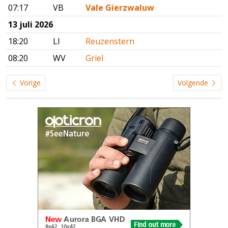
07:17
VB
Vale Gierzwaluw
13 juli 2026
18:20
LI
Reuzenstern
08:20
WV
Griel
Vorige
Volgende