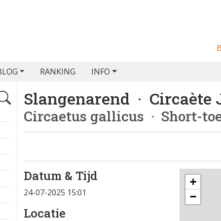
BLOG
RANKING
INFO
Slangenarend · Circaète 
Circaetus gallicus
· Short-to
Datum & Tijd
+