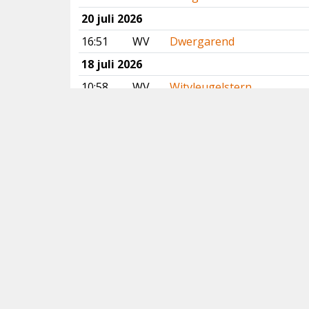
20 juli 2026
16:51
WV
Dwergarend
18 juli 2026
10:58
WV
Witvleugelstern
00:00
VB
Vale Gierzwaluw
17 juli 2026
11:37
AN
Slangenarend
11:04
VB
Vale Gierzwaluw
16 juli 2026
20:24
VB
Vale Gierzwaluw
15 juli 2026
08:21
AN
Slangenarend
06:03
LI
Slangenarend