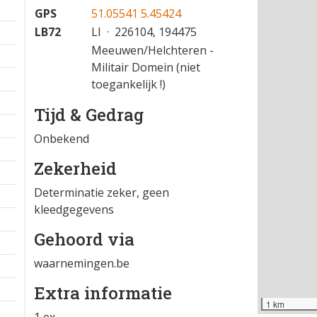
24-07-2025 15:01
−
Locatie
GPS
51.05541 5.45424
LB72
LI · 226104, 194475
Meeuwen/Helchteren -
Militair Domein (niet
toegankelijk !)
Tijd & Gedrag
Onbekend
Zekerheid
Determinatie zeker, geen
kleedgegevens
Gehoord via
waarnemingen.be