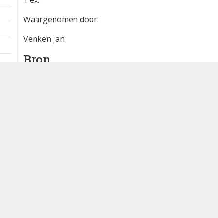
Extra informatie
1 km
1 ex.
Waargenomen door:
Venken Jan
Bron
waarnemingen.be