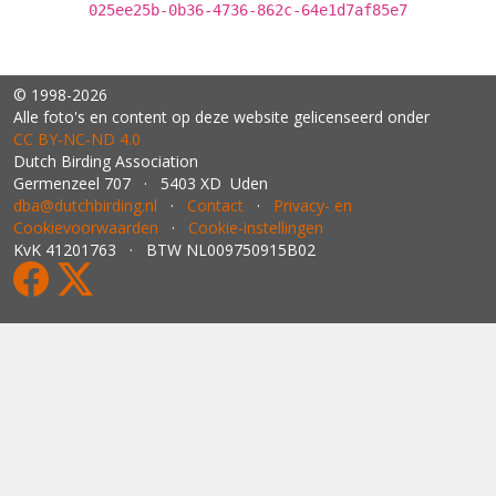
025ee25b-0b36-4736-862c-64e1d7af85e7
© 1998-2026
Alle foto's en content op deze website gelicenseerd onder
CC BY‑NC‑ND 4.0
Dutch Birding Association
Germenzeel 707 · 5403 XD Uden
dba@dutchbirding.nl
·
Contact
·
Privacy- en
Cookievoorwaarden
·
Cookie-instellingen
KvK 41201763 · BTW NL009750915B02