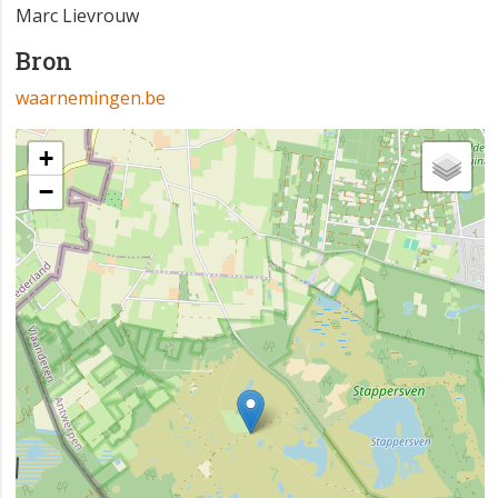
Marc Lievrouw
Bron
waarnemingen.be
+
−