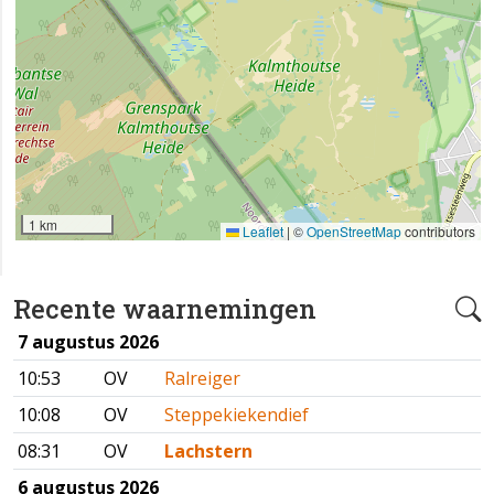
1 km
Leaflet
|
©
OpenStreetMap
contributors
Recente waarnemingen
7 augustus 2026
10:53
OV
Ralreiger
10:08
OV
Steppekiekendief
08:31
OV
Lachstern
6 augustus 2026