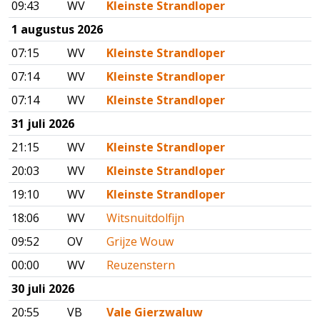
09:43
WV
Kleinste Strandloper
1 augustus 2026
07:15
WV
Kleinste Strandloper
07:14
WV
Kleinste Strandloper
07:14
WV
Kleinste Strandloper
31 juli 2026
21:15
WV
Kleinste Strandloper
20:03
WV
Kleinste Strandloper
19:10
WV
Kleinste Strandloper
18:06
WV
Witsnuitdolfijn
09:52
OV
Grijze Wouw
00:00
WV
Reuzenstern
30 juli 2026
20:55
VB
Vale Gierzwaluw