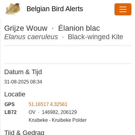
Belgian Bird Alerts
Grijze Wouw · Élanion blac
Elanus caeruleus
· Black-winged
Kite
Datum & Tijd
31-08-2025 08:34
Locatie
GPS
51.16517 4.32561
LB72
OV · 146982, 206129
Kruibeke - Kruibeke Polder