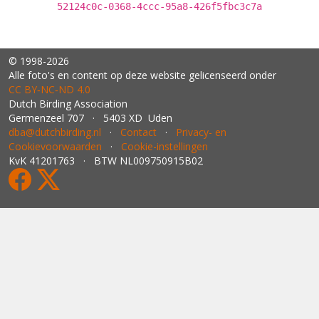
52124c0c-0368-4ccc-95a8-426f5fbc3c7a
© 1998-2026
Alle foto's en content op deze website gelicenseerd onder
CC BY‑NC‑ND 4.0
Dutch Birding Association
Germenzeel 707 · 5403 XD Uden
dba@dutchbirding.nl
·
Contact
·
Privacy- en
Cookievoorwaarden
·
Cookie-instellingen
KvK 41201763 · BTW NL009750915B02