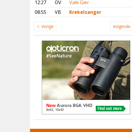
12:27
OV
Vale Gier
08:55
VB
Krekelzanger
Vorige
Volgende