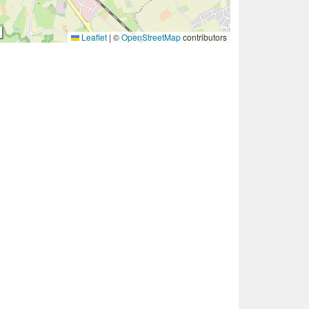
Leaflet
|
©
OpenStreetMap
contributors