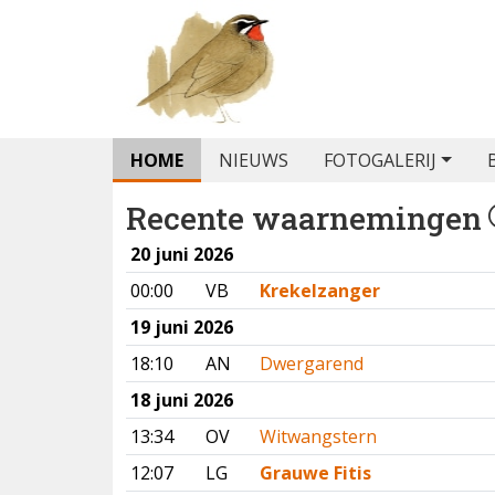
HOME
NIEUWS
FOTOGALERIJ
Recente waarnemingen
20 juni 2026
00:00
VB
Krekelzanger
19 juni 2026
18:10
AN
Dwergarend
18 juni 2026
13:34
OV
Witwangstern
12:07
LG
Grauwe Fitis