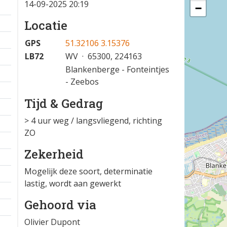
14-09-2025 20:19
−
Locatie
GPS
51.32106 3.15376
LB72
WV · 65300, 224163
Blankenberge - Fonteintjes
- Zeebos
Tijd & Gedrag
> 4 uur weg / langsvliegend, richting
ZO
Zekerheid
Mogelijk deze soort, determinatie
lastig, wordt aan gewerkt
Gehoord via
Olivier Dupont