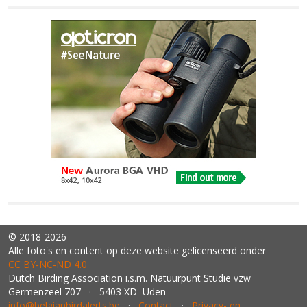
© 2018-2026
Alle foto's en content op deze website gelicenseerd onder
CC BY‑NC‑ND 4.0
Dutch Birding Association i.s.m. Natuurpunt Studie vzw
Germenzeel 707 · 5403 XD Uden
info@belgianbirdalerts.be
·
Contact
·
Privacy- en