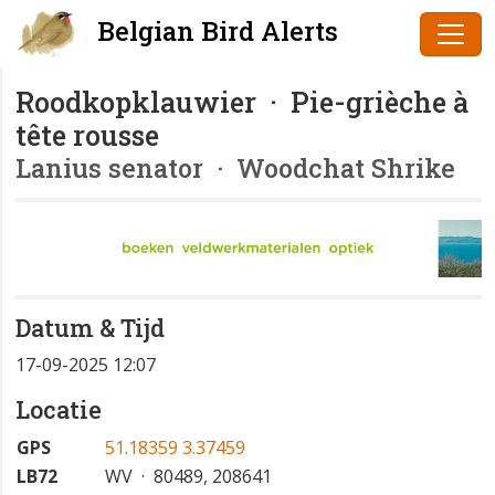
Belgian Bird Alerts
Roodkopklauwier · Pie-grièche à
tête rousse
Lanius senator
· Woodchat Shrike
Datum & Tijd
17-09-2025 12:07
Locatie
GPS
51.18359 3.37459
LB72
WV · 80489, 208641