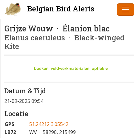
Belgian Bird Alerts
Grijze Wouw · Élanion blac
Elanus caeruleus
· Black-winged
Kite
Datum & Tijd
21-09-2025 09:54
Locatie
GPS
51.24212 3.05542
LB72
WV · 58290, 215499