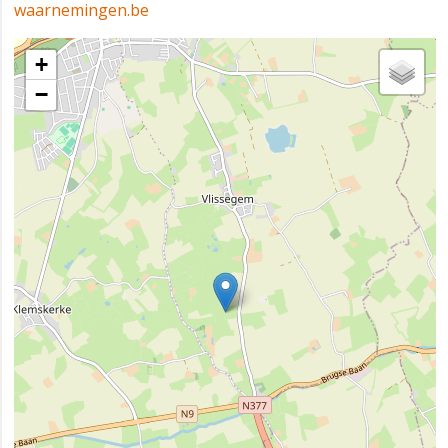
waarnemingen.be
+
−