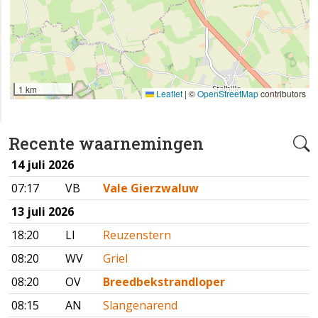
1 km
Leaflet
|
©
OpenStreetMap
contributors
Recente waarnemingen
14 juli 2026
07:17
VB
Vale Gierzwaluw
13 juli 2026
18:20
LI
Reuzenstern
08:20
WV
Griel
08:20
OV
Breedbekstrandloper
08:15
AN
Slangenarend