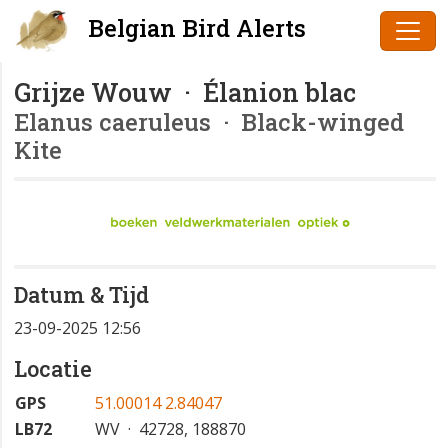
Belgian Bird Alerts
Grijze Wouw · Élanion blac
Elanus caeruleus
· Black-winged
Kite
Datum & Tijd
23-09-2025 12:56
Locatie
GPS
51.00014 2.84047
LB72
WV · 42728, 188870