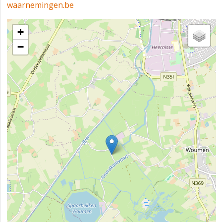
waarnemingen.be
+
−