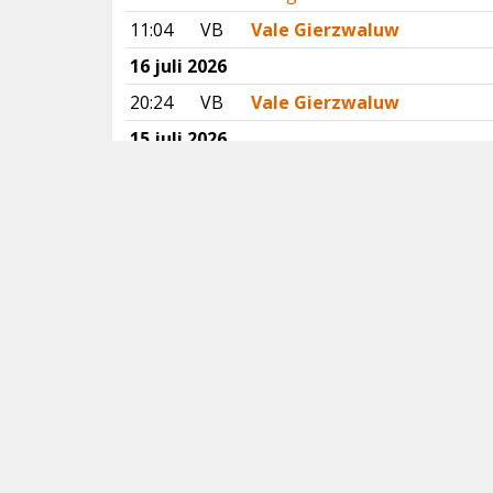
11:04
VB
Vale Gierzwaluw
16 juli 2026
20:24
VB
Vale Gierzwaluw
15 juli 2026
08:21
AN
Slangenarend
06:03
LI
Slangenarend
14 juli 2026
07:17
VB
Vale Gierzwaluw
13 juli 2026
18:20
LI
Reuzenstern
08:20
WV
Griel
08:20
OV
Breedbekstrandloper
08:15
AN
Slangenarend