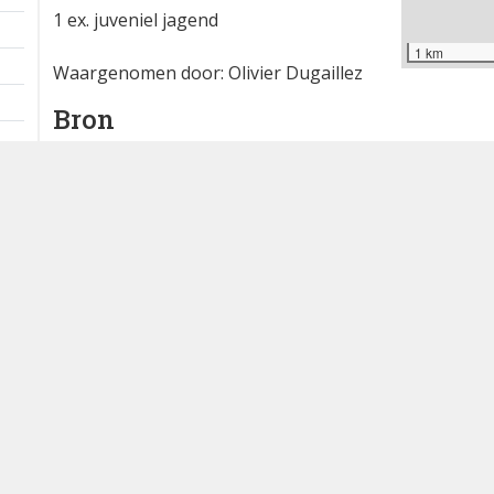
1 ex. juveniel jagend
1 km
Waargenomen door: Olivier Dugaillez
Bron
waarnemingen.be