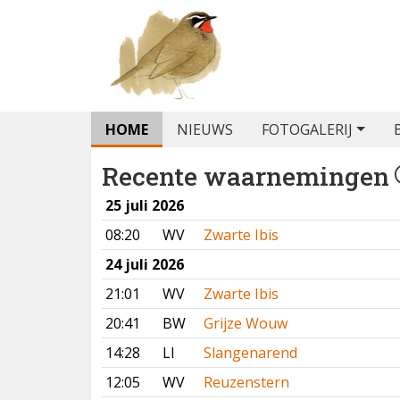
HOME
NIEUWS
FOTOGALERIJ
Recente waarnemingen
25 juli 2026
08:20
WV
Zwarte Ibis
24 juli 2026
21:01
WV
Zwarte Ibis
20:41
BW
Grijze Wouw
14:28
LI
Slangenarend
12:05
WV
Reuzenstern