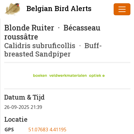
Belgian Bird Alerts
Blonde Ruiter · Bécasseau
roussâtre
Calidris subruficollis
· Buff-
breasted Sandpiper
Datum & Tijd
26-09-2025 21:39
Locatie
GPS
51.07683 4.41195