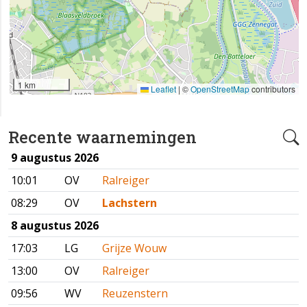
1 km
Leaflet
|
©
OpenStreetMap
contributors
Recente waarnemingen
9 augustus 2026
10:01
OV
Ralreiger
08:29
OV
Lachstern
8 augustus 2026
17:03
LG
Grijze Wouw
13:00
OV
Ralreiger
09:56
WV
Reuzenstern