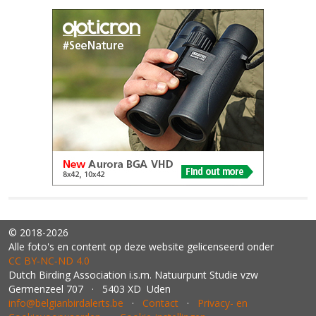
© 2018-2026
Alle foto's en content op deze website gelicenseerd onder
CC BY‑NC‑ND 4.0
Dutch Birding Association i.s.m. Natuurpunt Studie vzw
Germenzeel 707 · 5403 XD Uden
info@belgianbirdalerts.be
·
Contact
·
Privacy- en