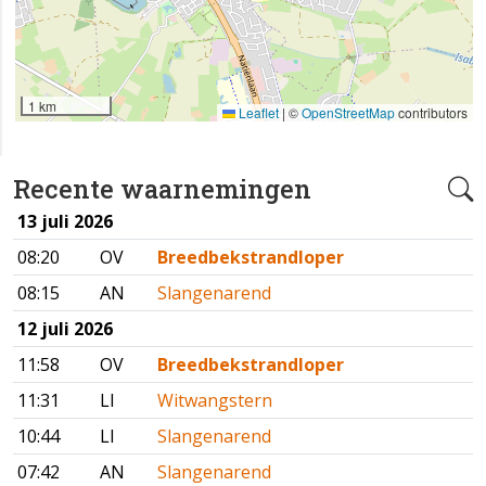
1 km
Leaflet
|
©
OpenStreetMap
contributors
Recente waarnemingen
13 juli 2026
08:20
OV
Breedbekstrandloper
08:15
AN
Slangenarend
12 juli 2026
11:58
OV
Breedbekstrandloper
11:31
LI
Witwangstern
10:44
LI
Slangenarend
07:42
AN
Slangenarend