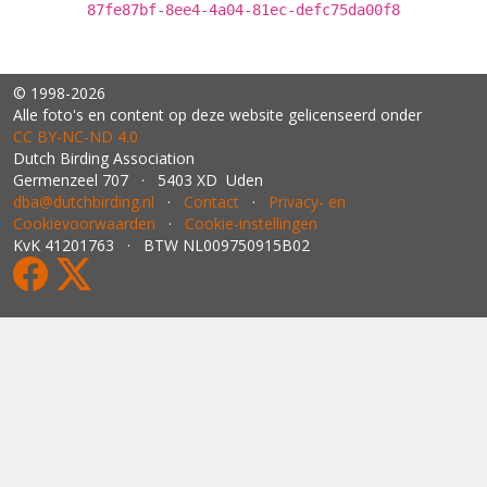
87fe87bf-8ee4-4a04-81ec-defc75da00f8
© 1998-2026
Alle foto's en content op deze website gelicenseerd onder
CC BY‑NC‑ND 4.0
Dutch Birding Association
Germenzeel 707 · 5403 XD Uden
dba@dutchbirding.nl
·
Contact
·
Privacy- en
Cookievoorwaarden
·
Cookie-instellingen
KvK 41201763 · BTW NL009750915B02