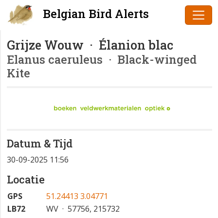
Belgian Bird Alerts
Grijze Wouw · Élanion blac
Elanus caeruleus
· Black-winged
Kite
Datum & Tijd
30-09-2025 11:56
Locatie
GPS
51.24413 3.04771
LB72
WV · 57756, 215732