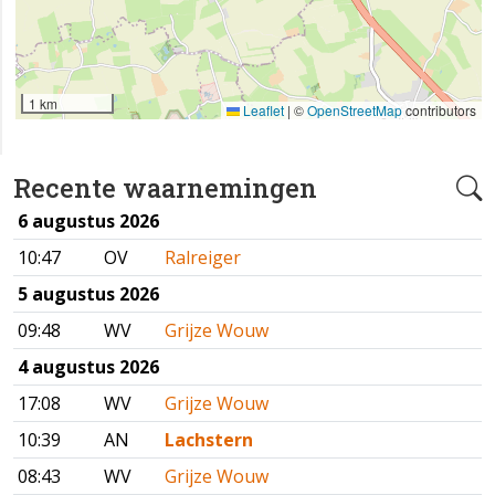
1 km
Leaflet
|
©
OpenStreetMap
contributors
Recente waarnemingen
6 augustus 2026
10:47
OV
Ralreiger
5 augustus 2026
09:48
WV
Grijze Wouw
4 augustus 2026
17:08
WV
Grijze Wouw
10:39
AN
Lachstern
08:43
WV
Grijze Wouw