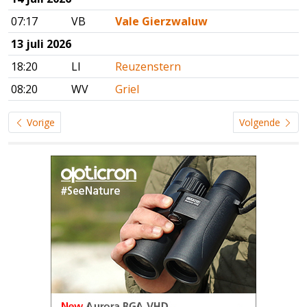
07:17
VB
Vale Gierzwaluw
13 juli 2026
18:20
LI
Reuzenstern
08:20
WV
Griel
Vorige
Volgende