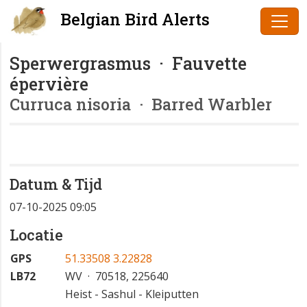
Belgian Bird Alerts
Sperwergrasmus · Fauvette
épervière
Curruca nisoria
· Barred Warbler
Datum & Tijd
07-10-2025 09:05
Locatie
GPS
51.33508 3.22828
LB72
WV · 70518, 225640
Heist - Sashul - Kleiputten