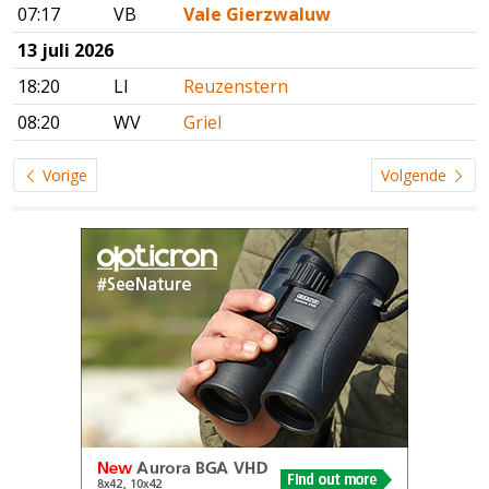
07:17
VB
Vale Gierzwaluw
13 juli 2026
18:20
LI
Reuzenstern
08:20
WV
Griel
Vorige
Volgende