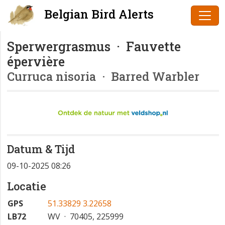
Belgian Bird Alerts
Sperwergrasmus · Fauvette
épervière
Curruca nisoria
· Barred Warbler
Datum & Tijd
09-10-2025 08:26
Locatie
GPS
51.33829 3.22658
LB72
WV · 70405, 225999