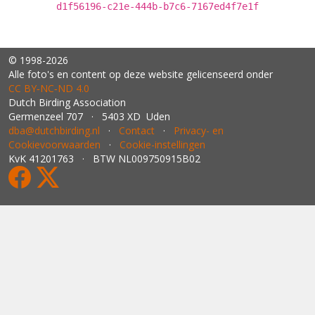
d1f56196-c21e-444b-b7c6-7167ed4f7e1f
© 1998-2026
Alle foto's en content op deze website gelicenseerd onder
CC BY‑NC‑ND 4.0
Dutch Birding Association
Germenzeel 707 · 5403 XD Uden
dba@dutchbirding.nl
·
Contact
·
Privacy- en
Cookievoorwaarden
·
Cookie-instellingen
KvK 41201763 · BTW NL009750915B02