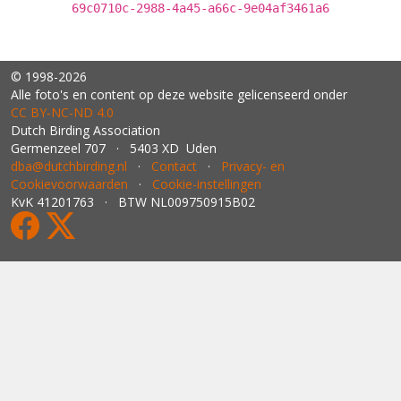
69c0710c-2988-4a45-a66c-9e04af3461a6
© 1998-2026
Alle foto's en content op deze website gelicenseerd onder
CC BY‑NC‑ND 4.0
Dutch Birding Association
Germenzeel 707 · 5403 XD Uden
dba@dutchbirding.nl
·
Contact
·
Privacy- en
Cookievoorwaarden
·
Cookie-instellingen
KvK 41201763 · BTW NL009750915B02