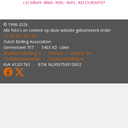
c1c3dbe9-d860-458c-9e01-4d115383dfd7
© 1998-2026
Alle foto's en content op deze website gelicenseerd onder
CC BY‑NC‑ND 4.0
Dutch Birding Association
Germenzeel 707 · 5403 XD Uden
dba@dutchbirding.nl
·
Contact
·
Privacy- en
Cookievoorwaarden
·
Cookie-instellingen
KvK 41201763 · BTW NL009750915B02