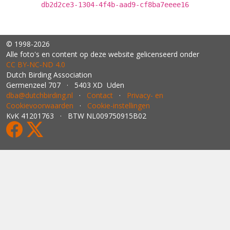
db2d2ce3-1304-4f4b-aad9-cf8ba7eeee16
© 1998-2026
Alle foto's en content op deze website gelicenseerd onder
CC BY‑NC‑ND 4.0
Dutch Birding Association
Germenzeel 707 · 5403 XD Uden
dba@dutchbirding.nl
·
Contact
·
Privacy- en
Cookievoorwaarden
·
Cookie-instellingen
KvK 41201763 · BTW NL009750915B02