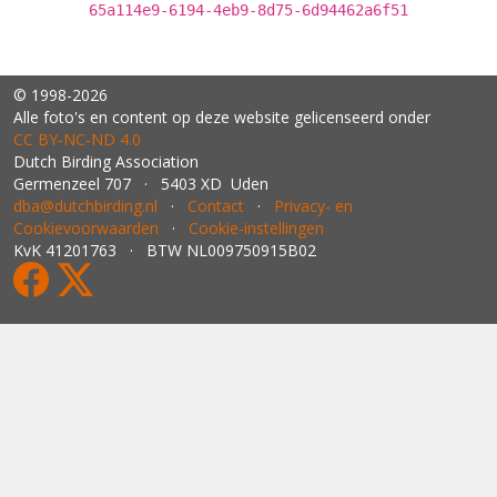
65a114e9-6194-4eb9-8d75-6d94462a6f51
© 1998-2026
Alle foto's en content op deze website gelicenseerd onder
CC BY‑NC‑ND 4.0
Dutch Birding Association
Germenzeel 707 · 5403 XD Uden
dba@dutchbirding.nl
·
Contact
·
Privacy- en
Cookievoorwaarden
·
Cookie-instellingen
KvK 41201763 · BTW NL009750915B02