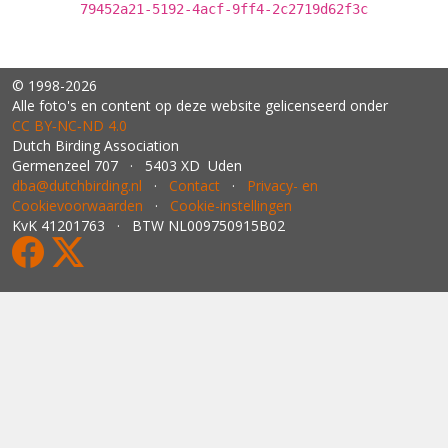
79452a21-5192-4acf-9ff4-2c2719d62f3c
© 1998-2026
Alle foto's en content op deze website gelicenseerd onder
CC BY‑NC‑ND 4.0
Dutch Birding Association
Germenzeel 707 · 5403 XD Uden
dba@dutchbirding.nl
·
Contact
·
Privacy- en
Cookievoorwaarden
·
Cookie-instellingen
KvK 41201763 · BTW NL009750915B02