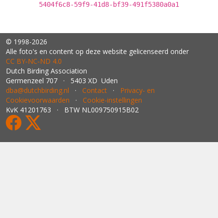
5404f6c8-59f9-41d8-bf39-491f5380a0a1
© 1998-2026
Alle foto's en content op deze website gelicenseerd onder
CC BY‑NC‑ND 4.0
Dutch Birding Association
Germenzeel 707 · 5403 XD Uden
dba@dutchbirding.nl
·
Contact
·
Privacy- en
Cookievoorwaarden
·
Cookie-instellingen
KvK 41201763 · BTW NL009750915B02