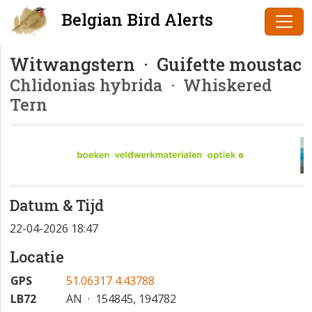
Belgian Bird Alerts
Witwangstern · Guifette moustac
Chlidonias hybrida
· Whiskered
Tern
Datum & Tijd
22-04-2026 18:47
Locatie
GPS
51.06317 4.43788
LB72
AN · 154845, 194782