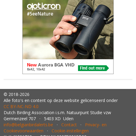
© 2018-2026
Alle foto's en content op deze website gelicenseerd onder
CC BY‑NC‑ND 4.0
Dutch Birding Association i.s.m. Natuurpunt Studie vzw
Germenzeel 707 · 5403 XD Uden
info@belgianbirdalerts.be
·
Contact
·
Privacy- en
Cookievoorwaarden
·
Cookie-instellingen