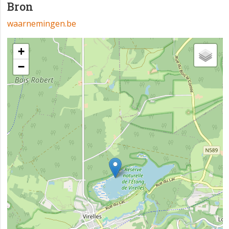
Bron
waarnemingen.be
+
−