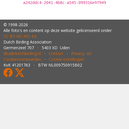
a242ddc4-2041-4b8c-a545-099316e97949
© 1998-2026
Alle foto's en content op deze website gelicenseerd onder
CC BY‑NC‑ND 4.0
Dutch Birding Association
Germenzeel 707 · 5403 XD Uden
dba@dutchbirding.nl
·
Contact
·
Privacy- en
Cookievoorwaarden
·
Cookie-instellingen
KvK 41201763 · BTW NL009750915B02