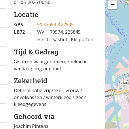
01-05-2026 06:56
−
Locatie
GPS
51.33693 3.22905
LB72
WV · 70574, 225845
Heist - Sashul - Kleiputten
Tijd & Gedrag
Gisteren waargenomen, zoekactie
vandaag nog negatief
Zekerheid
Determinatie vrij zeker, vrouw /
onvolwassen / winterkleed / geen
kleedgegevens
Gehoord via
Joachim Pintens