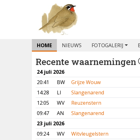
HOME
NIEUWS
FOTOGALERIJ
Recente waarnemingen
24 juli 2026
20:41
BW
Grijze Wouw
14:28
LI
Slangenarend
12:05
WV
Reuzenstern
09:47
AN
Slangenarend
23 juli 2026
09:24
WV
Witvleugelstern