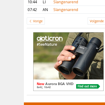
10:44
LI
Slangenarend
07:42
AN
Slangenarend
Vorige
Volgende