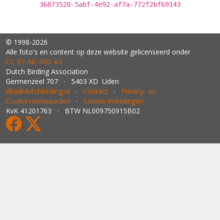
36873520-5abf-4e92-af7a-772f2bf69143
© 1998-2026
Alle foto's en content op deze website gelicenseerd onder
CC BY‑NC‑ND 4.0
Dutch Birding Association
Germenzeel 707 · 5403 XD Uden
dba@dutchbirding.nl
·
Contact
·
Privacy- en
Cookievoorwaarden
·
Cookie-instellingen
KvK 41201763 · BTW NL009750915B02