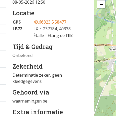
08-05-2026 12:50
−
Locatie
GPS
49.66823 5.58477
LB72
LX · 237784, 40338
Étalle - Etang de l'Illé
Tijd & Gedrag
Onbekend
Zekerheid
Determinatie zeker, geen
kleedgegevens
Gehoord via
waarnemingen.be
Extra informatie