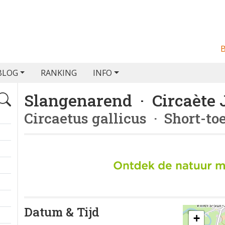
BLOG
RANKING
INFO
Slangenarend · Circaète 
Circaetus gallicus
· Short-to
Datum & Tijd
+