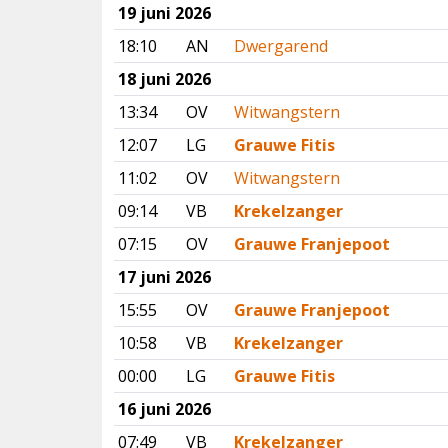
19 juni 2026
18:10
AN
Dwergarend
18 juni 2026
13:34
OV
Witwangstern
12:07
LG
Grauwe Fitis
11:02
OV
Witwangstern
09:14
VB
Krekelzanger
07:15
OV
Grauwe Franjepoot
17 juni 2026
15:55
OV
Grauwe Franjepoot
10:58
VB
Krekelzanger
00:00
LG
Grauwe Fitis
16 juni 2026
07:49
VB
Krekelzanger