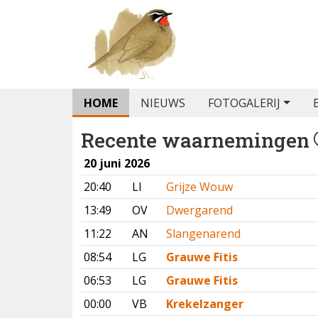
HOME
NIEUWS
FOTOGALERIJ
Recente waarnemingen
20 juni 2026
20:40
LI
Grijze Wouw
13:49
OV
Dwergarend
11:22
AN
Slangenarend
08:54
LG
Grauwe Fitis
06:53
LG
Grauwe Fitis
00:00
VB
Krekelzanger