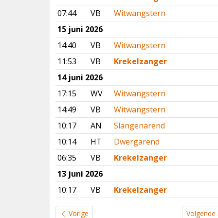
07:44
VB
Witwangstern
15 juni 2026
14:40
VB
Witwangstern
11:53
VB
Krekelzanger
14 juni 2026
17:15
WV
Witwangstern
14:49
VB
Witwangstern
10:17
AN
Slangenarend
10:14
HT
Dwergarend
06:35
VB
Krekelzanger
13 juni 2026
10:17
VB
Krekelzanger
Vorige
Volgende