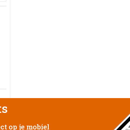
ts
ct op je mobiel