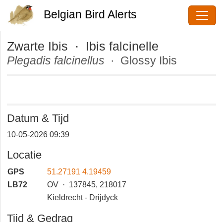
Belgian Bird Alerts
Zwarte Ibis · Ibis falcinelle
Plegadis falcinellus
· Glossy Ibis
Datum & Tijd
10-05-2026 09:39
Locatie
GPS
51.27191 4.19459
LB72
OV · 137845, 218017
Kieldrecht - Drijdyck
Tijd & Gedrag