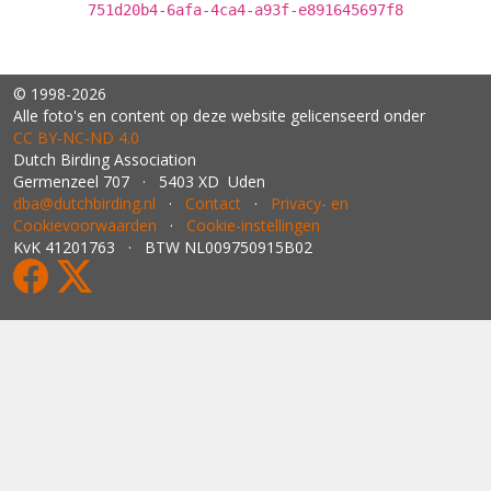
751d20b4-6afa-4ca4-a93f-e891645697f8
© 1998-2026
Alle foto's en content op deze website gelicenseerd onder
CC BY‑NC‑ND 4.0
Dutch Birding Association
Germenzeel 707 · 5403 XD Uden
dba@dutchbirding.nl
·
Contact
·
Privacy- en
Cookievoorwaarden
·
Cookie-instellingen
KvK 41201763 · BTW NL009750915B02