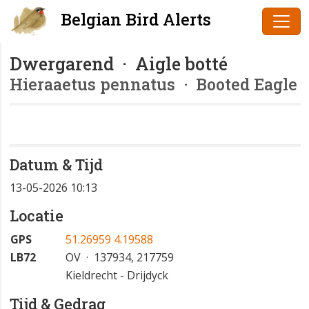
Belgian Bird Alerts
Dwergarend · Aigle botté
Hieraaetus pennatus
· Booted Eagle
Datum & Tijd
13-05-2026 10:13
Locatie
GPS
51.26959 4.19588
LB72
OV · 137934, 217759
Kieldrecht - Drijdyck
Tijd & Gedrag