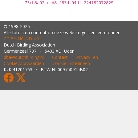
73cb3a92-ecd8-483d-94df-224f82072829
© 1998-2026
Alle foto's en content op deze website gelicenseerd onder
CC BY‑NC‑ND 4.0
Dutch Birding Association
Germenzeel 707 · 5403 XD Uden
dba@dutchbirding.nl
·
Contact
·
Privacy- en
Cookievoorwaarden
·
Cookie-instellingen
KvK 41201763 · BTW NL009750915B02