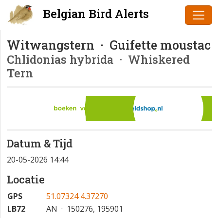
Belgian Bird Alerts
Witwangstern · Guifette moustac
Chlidonias hybrida
· Whiskered
Tern
Datum & Tijd
20-05-2026 14:44
Locatie
GPS
51.07324 4.37270
LB72
AN · 150276, 195901