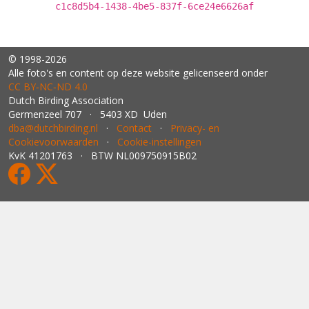
c1c8d5b4-1438-4be5-837f-6ce24e6626af
© 1998-2026
Alle foto's en content op deze website gelicenseerd onder
CC BY‑NC‑ND 4.0
Dutch Birding Association
Germenzeel 707 · 5403 XD Uden
dba@dutchbirding.nl
·
Contact
·
Privacy- en
Cookievoorwaarden
·
Cookie-instellingen
KvK 41201763 · BTW NL009750915B02