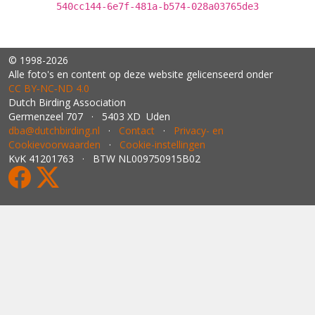
540cc144-6e7f-481a-b574-028a03765de3
© 1998-2026
Alle foto's en content op deze website gelicenseerd onder
CC BY‑NC‑ND 4.0
Dutch Birding Association
Germenzeel 707 · 5403 XD Uden
dba@dutchbirding.nl
·
Contact
·
Privacy- en
Cookievoorwaarden
·
Cookie-instellingen
KvK 41201763 · BTW NL009750915B02