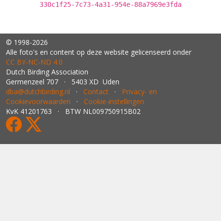
330c1f25-7c73-4a31-954e-88a7969e3fda
© 1998-2026
Alle foto's en content op deze website gelicenseerd onder
CC BY‑NC‑ND 4.0
Dutch Birding Association
Germenzeel 707 · 5403 XD Uden
dba@dutchbirding.nl
·
Contact
·
Privacy- en
Cookievoorwaarden
·
Cookie-instellingen
KvK 41201763 · BTW NL009750915B02