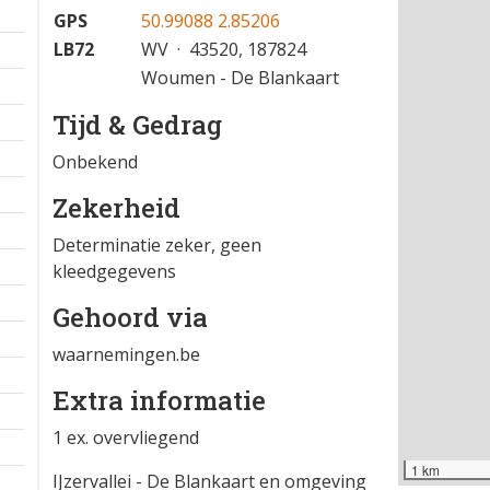
29-05-2026 08:31
−
Locatie
GPS
50.99088 2.85206
LB72
WV · 43520, 187824
Woumen - De Blankaart
Tijd & Gedrag
Onbekend
Zekerheid
Determinatie zeker, geen
kleedgegevens
Gehoord via
waarnemingen.be
Extra informatie