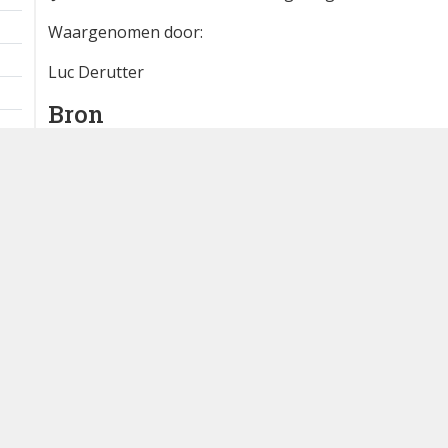
1 ex. overvliegend
1 km
IJzervallei - De Blankaart en omgeving
Waargenomen door:
Luc Derutter
Bron
waarnemingen.be