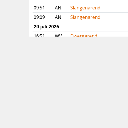
09:51
AN
Slangenarend
09:09
AN
Slangenarend
20 juli 2026
16:51
WV
Dwergarend
18 juli 2026
10:58
WV
Witvleugelstern
00:00
VB
Vale Gierzwaluw
17 juli 2026
11:37
AN
Slangenarend
11:04
VB
Vale Gierzwaluw
16 juli 2026
20:24
VB
Vale Gierzwaluw
15 juli 2026