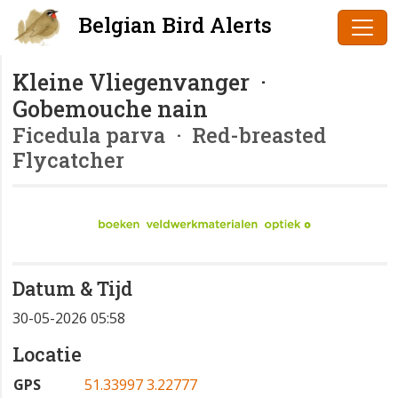
Belgian Bird Alerts
Kleine Vliegenvanger ·
Gobemouche nain
Ficedula parva
· Red-breasted
Flycatcher
Datum & Tijd
30-05-2026 05:58
Locatie
GPS
51.33997 3.22777