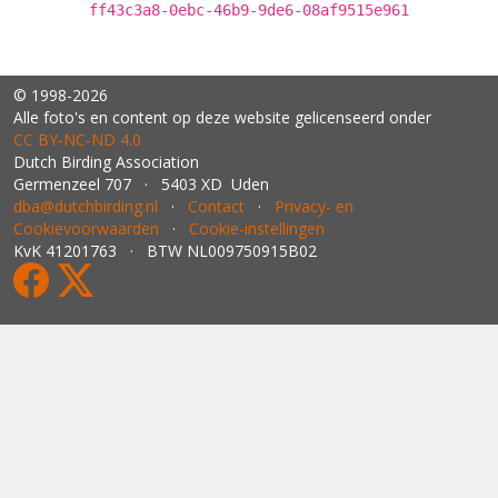
ff43c3a8-0ebc-46b9-9de6-08af9515e961
© 1998-2026
Alle foto's en content op deze website gelicenseerd onder
CC BY‑NC‑ND 4.0
Dutch Birding Association
Germenzeel 707 · 5403 XD Uden
dba@dutchbirding.nl
·
Contact
·
Privacy- en
Cookievoorwaarden
·
Cookie-instellingen
KvK 41201763 · BTW NL009750915B02