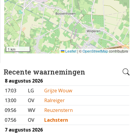
1 km
Leaflet
|
©
OpenStreetMap
contributors
Recente waarnemingen
8 augustus 2026
17:03
LG
Grijze Wouw
13:00
OV
Ralreiger
09:56
WV
Reuzenstern
07:56
OV
Lachstern
7 augustus 2026