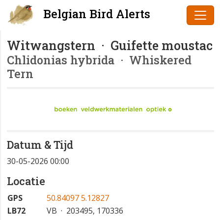
Belgian Bird Alerts
Witwangstern · Guifette moustac
Chlidonias hybrida
· Whiskered
Tern
Datum & Tijd
30-05-2026 00:00
Locatie
GPS
50.84097 5.12827
LB72
VB · 203495, 170336