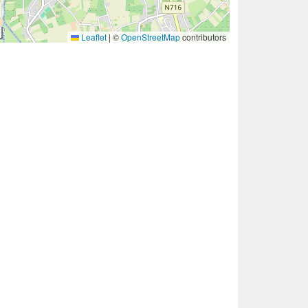
Leaflet
|
©
OpenStreetMap
contributors