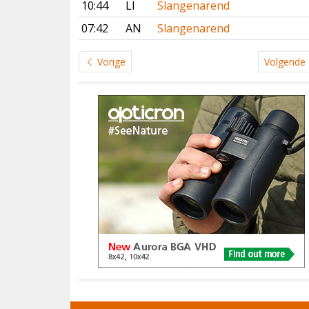
10:44
LI
Slangenarend
07:42
AN
Slangenarend
Vorige
Volgende