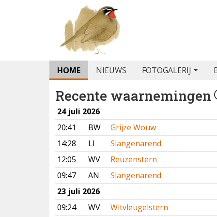
HOME
NIEUWS
FOTOGALERIJ
Recente waarnemingen
24 juli 2026
20:41
BW
Grijze Wouw
14:28
LI
Slangenarend
12:05
WV
Reuzenstern
09:47
AN
Slangenarend
23 juli 2026
09:24
WV
Witvleugelstern